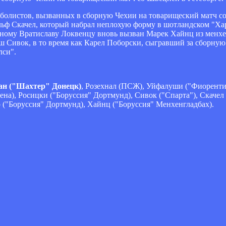
олистов, вызванных в сборную Чехии на товарищеский матч со
ьф Скачел, который набрал неплохую форму в шотландском "Харт
нному Вратиславу Локвенцу вновь вызван Марек Хайнц из менхе
 Сивок, в то время как Карел Поборски, сыгравший за сборную 
лси".
 ("Шахтер" Донецк)
, Розехнал (ПСЖ), Уйфалуши ("Фиорентин
ена), Росицки ("Боруссия" Дортмунд), Сивок ("Спарта"), Скачел
р ("Боруссия" Дортмунд), Хайнц ("Боруссия" Менхенгладбах).