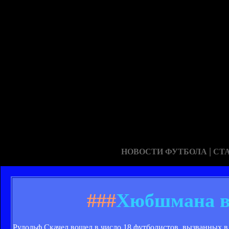
|
НОВОСТИ ФУТБОЛА
СТ
###
Хюбшмана в
Рудольф Скачел вошел в число 18 футболистов, вызванных в