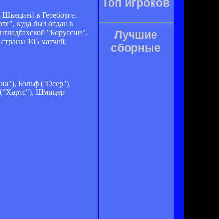
Топ игроков
 Швецией в Гетеборге.
с", куда был отдан в
нгладбахской "Боруссии".
Лучшие
страны 105 матчей,
сборные
а"), Больф ("Осер"),
 ("Хартс"), Шмицер