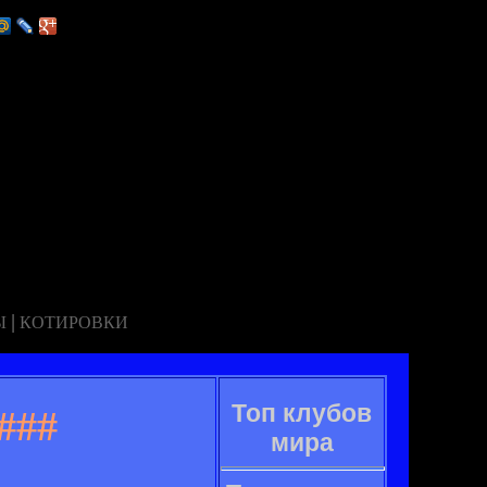
|
Ы
КОТИРОВКИ
Топ клубов
###
мира