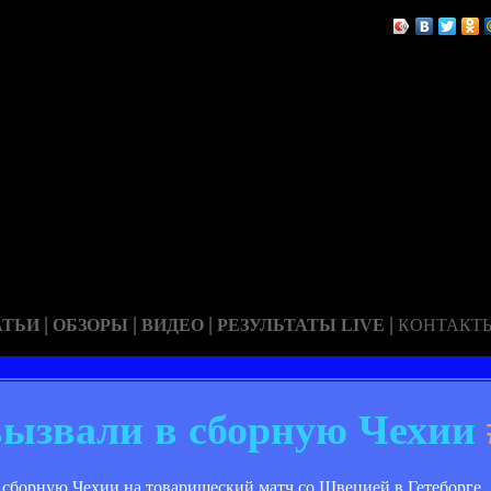
|
|
|
|
АТЬИ
ОБЗОРЫ
ВИДЕО
РЕЗУЛЬТАТЫ LIVE
КОНТАКТ
ызвали в сборную Чехии
 сборную Чехии на товарищеский матч со Швецией в Гетеборге.