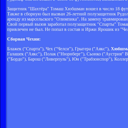
Защитник "Шахтёра" Томаш Хюбшман вошел в число 18 футб
Также в сборную был вызван 26-летний полузащитник Рудол
аренду из марсельского "Олимпика". На замену травмирова
Свой первый вызов заработал полузащитник "Спарты" Томаш
привлечен не был. Не попал в состав и Иржи Ярошик из "Че
Сборная Чехии:
Блажек ("Спарта"), Чех ("Челси"), Грыгера ("Аякс"),
Хюбшман
Галашек ("Аякс"), Полак ("Нюрнберг"), Сьонко ("Аустрия" В
("Бордо"), Барош ("Ливерпуль"), Юн ("Трабзонспор"), Колле